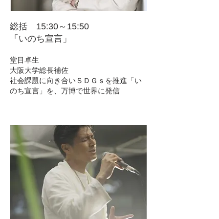
総括 15:30～15:50
「いのち宣言」
堂目卓生
大阪大学総長補佐
社会課題に向き合いＳＤＧｓを推進「い
のち宣言」を、万博で世界に発信