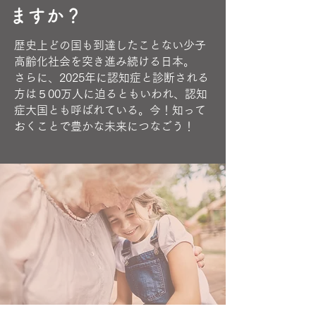
ますか？
歴史上どの国も到達したことない少子
高齢化社会を突き進み続ける日本。
さらに、2025年に認知症と診断される
方は５00万人に迫るともいわれ、認知
症大国とも呼ばれている。今！知って
おくことで豊かな未来につなごう！