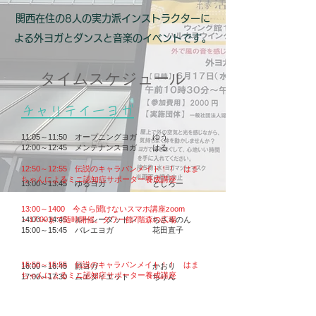
関西在住の8人の実力派インストラクターに
よる外ヨガとダンスと音楽のイベントです。
タイムスケジュール
チャリテイーヨガ
11:05～11:50 オープニングヨガ ゆう
12:00～12:45 メンテナンスヨガ はる
12:50～12:55 伝説のキャラバンメイト！！ はま
ちゃんによるミニ認知症サポーター養成講座
13:00～13:45 ゆるヨガ としろー
13:00～1400 今さら聞けないスマホ講座zoom
14:00～14:45 ルーシーダットン ちさ＆のん
～17:00まで随時開催。タワー館7階森の広場
15:00～15:45 バレエヨガ 花田直子
15:50～15:55 伝説のキャラバンメイト！！ はま
16:00～16:45 顔ヨガ かおり
ちゃんによるミニ認知症サポーター養成講座
​17:00～17:30 ムエダイエット ちりん