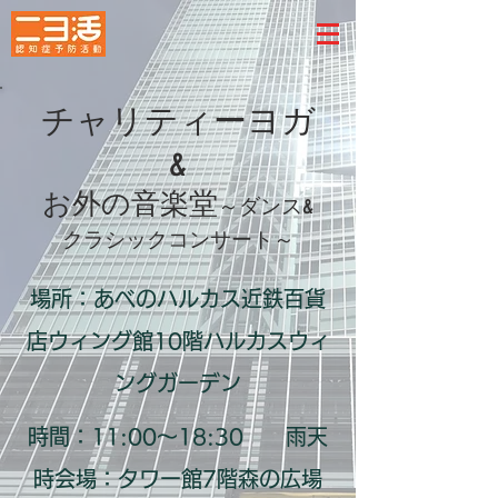
チャリティーヨガ
&
お外の音楽堂
～ダンス&
クラシックコンサート～
場所：あべのハルカス近鉄百貨
店ウィング館10階ハルカスウィ
ングガーデン
時間：11:00～18:30 雨天
時会場：タワー館7階森の広場