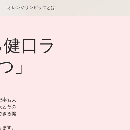
オレンジリンピックとは
ログイン
ろ健口ラ
つ」
患率も大
実とその
できる健
ります。