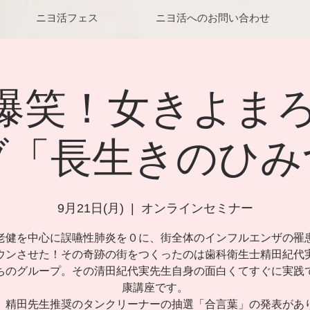
ニヨ活フェス
ニヨ活へのお問い合わせ
0～爆笑！女きよま
ブ「長生きのひみ
9月21日(月)
  |  
オンラインセミナー
老健を中心に誤嚥性肺炎を０に、街全体のインフルエンザの罹
ウンさせた！その奇跡の街をつくったのは歯科衛生士精田紀代
ちのグループ。その清田紀代実先生自身の面白くてすぐに実践
康講座です。
、精田先生推奨のタンクリーナーの抽選「合言葉」の発表があ