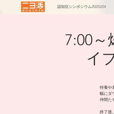
認知症シンポシウム2025224
7:0
イ
特養や
幅にダ
仲間た
終了後